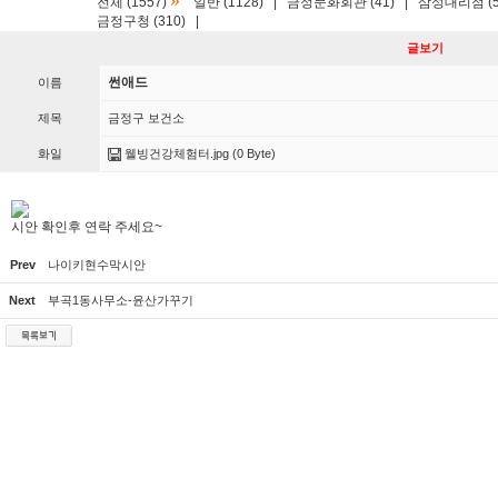
»
전체 (1557)
일반 (1128)
|
금정문화회관 (41)
|
삼성대리점 (5
금정구청 (310)
|
글보기
썬애드
이름
제목
금정구 보건소
화일
웰빙건강체험터.jpg
(0 Byte)
시안 확인후 연락 주세요~
Prev
나이키현수막시안
Next
부곡1동사무소-윤산가꾸기