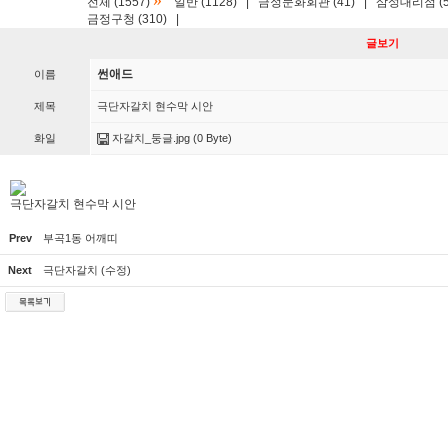
»
전체 (1557)
일반 (1128)
|
금정문화회관 (41)
|
삼성대리점 (5
금정구청 (310)
|
글보기
썬애드
이름
제목
극단자갈치 현수막 시안
화일
자갈치_둥글.jpg
(0 Byte)
극단자갈치 현수막 시안
Prev
부곡1동 어깨띠
Next
극단자갈치 (수정)