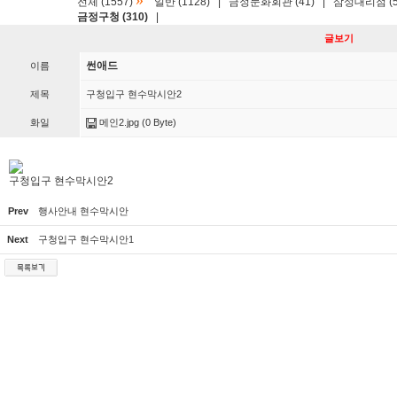
»
전체 (1557)
일반 (1128)
|
금정문화회관 (41)
|
삼성대리점 (5
금정구청 (310)
|
글보기
썬애드
이름
제목
구청입구 현수막시안2
화일
메인2.jpg
(0 Byte)
구청입구 현수막시안2
Prev
행사안내 현수막시안
Next
구청입구 현수막시안1