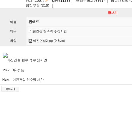
»
전체 (1557)
일반 (1128)
|
금정문화회관 (41)
|
삼성대리점 (5
금정구청 (310)
|
글보기
썬애드
이름
제목
이진건설 현수막 수정시안
화일
이진건설2.jpg
(0 Byte)
이진건설 현수막 수정시안
Prev
부곡1동
Next
이진건설 현수막 시안