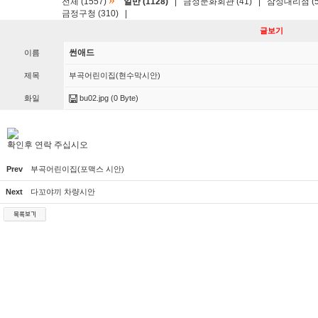
»
전체 (1557)
일반 (1128)
|
금정문화회관 (41)
|
삼성대리점 (5
금정구청 (310)
|
글보기
썬애드
이름
제목
부곡어린이집(현수막시안)
화일
bu02.jpg
(0 Byte)
확인후 연락 주십시오
Prev
부곡어린이집(포맥스 시안)
Next
다꼬야끼 차량시안