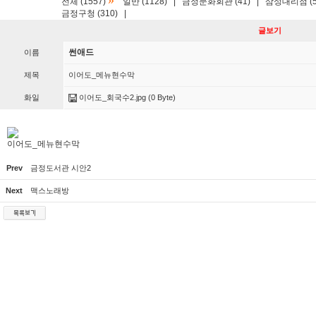
»
전체 (1557)
일반 (1128)
|
금정문화회관 (41)
|
삼성대리점 (5
금정구청 (310)
|
글보기
썬애드
이름
제목
이어도_메뉴현수막
화일
이어도_회국수2.jpg
(0 Byte)
이어도_메뉴현수막
Prev
금정도서관 시안2
Next
맥스노래방