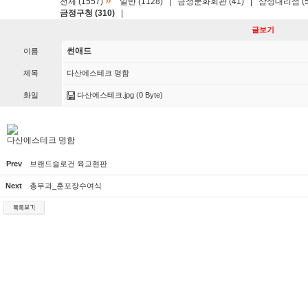
»
전체 (1557)
일반 (1128)
|
금정문화회관 (41)
|
삼성대리점 (5
금정구청 (310)
|
글보기
썬애드
이름
제목
다산에스테크 명함
화일
다산에스테크.jpg
(0 Byte)
다산에스테크 명함
Prev
브랜드슬로건 육교현판
Next
총무과_훈포장수여식