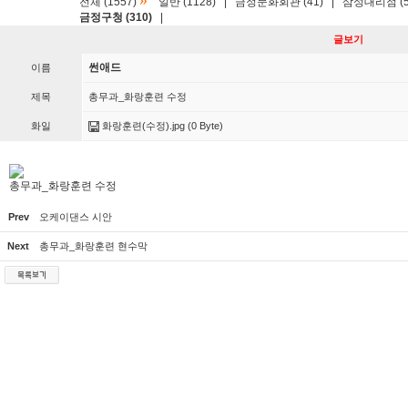
»
전체 (1557)
일반 (1128)
|
금정문화회관 (41)
|
삼성대리점 (5
금정구청 (310)
|
글보기
썬애드
이름
제목
총무과_화랑훈련 수정
화일
화랑훈련(수정).jpg
(0 Byte)
총무과_화랑훈련 수정
Prev
오케이댄스 시안
Next
총무과_화랑훈련 현수막