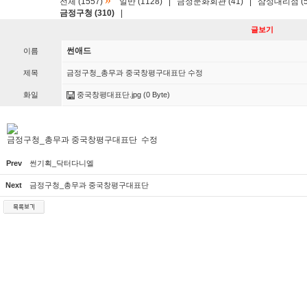
»
전체 (1557)
일반 (1128)
|
금정문화회관 (41)
|
삼성대리점 (5
금정구청 (310)
|
글보기
썬애드
이름
제목
금정구청_총무과 중국창평구대표단 수정
화일
중국창평대표단.jpg
(0 Byte)
금정구청_총무과 중국창평구대표단 수정
Prev
썬기획_닥터다니엘
Next
금정구청_총무과 중국창평구대표단