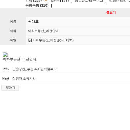
»
전체 (1557)
일반 (1128)
|
금정문화회관 (41)
|
삼성대리점 (5
금정구청 (310)
|
글보기
썬애드
이름
제목
이화부동산_이전안내
화일
이화부동산_이전.jpg
(0 Byte)
이화부동산_이전안내
Prev
금정구청_수능 주차단속현수막
Next
삼정자 초등시안