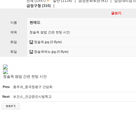
»
전체 (1557)
일반 (1128)
|
금정문화회관 (41)
|
삼성대리점 (5
금정구청 (310)
|
글보기
썬애드
이름
제목
청솔옥 쌈밥 간판 썬팅 시안
화일
청솔옥.jpg
(0 Byte)
화일
청솔옥메뉴.jpg
(0 Byte)
청솔옥 쌈밥 간판 썬팅 시안
Prev
총무과_중국창평구 간담회
Next
보건소_건강증진시범학교