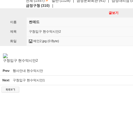
»
전체 (1557)
일반 (1128)
|
금정문화회관 (41)
|
삼성대리점 (5
금정구청 (310)
|
글보기
썬애드
이름
제목
구청입구 현수막시안2
화일
메인2.jpg
(0 Byte)
구청입구 현수막시안2
Prev
행사안내 현수막시안
Next
구청입구 현수막시안1