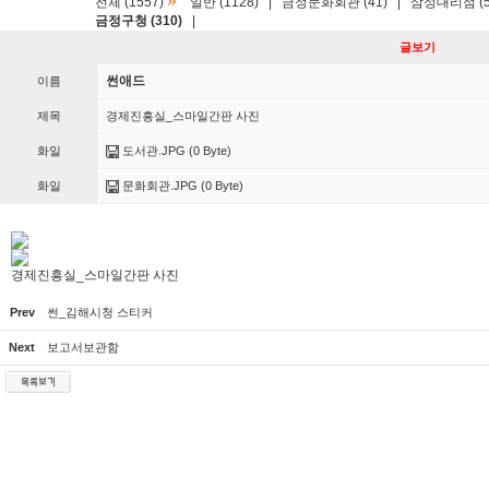
»
전체 (1557)
일반 (1128)
|
금정문화회관 (41)
|
삼성대리점 (5
금정구청 (310)
|
글보기
썬애드
이름
제목
경제진흥실_스마일간판 사진
화일
도서관.JPG
(0 Byte)
화일
문화회관.JPG
(0 Byte)
경제진흥실_스마일간판 사진
Prev
썬_김해시청 스티커
Next
보고서보관함