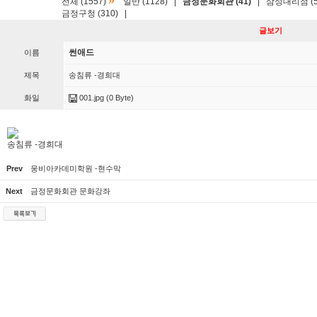
»
전체 (1557)
일반 (1128)
|
금정문화회관 (41)
|
삼성대리점 (5
금정구청 (310)
|
글보기
썬애드
이름
제목
송침류 -경희대
화일
001.jpg
(0 Byte)
송침류 -경희대
Prev
웅비아카데미학원 -현수막
Next
금정문화회관 문화강좌