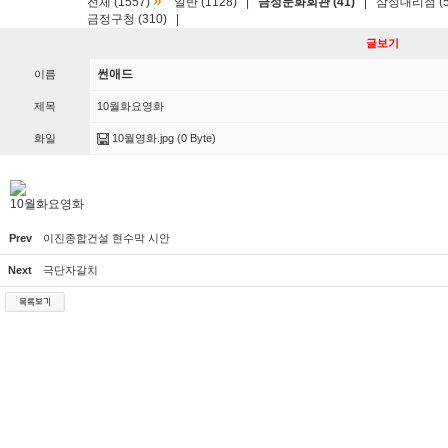
»
전체 (1557)
일반 (1128)
|
금정문화회관 (41)
|
삼성대리점 (5
금정구청 (310)
|
글보기
썬애드
이름
제목
10월화요영화
화일
10월영화.jpg
(0 Byte)
10월화요영화
Prev
이진종합건설 현수막 시안
Next
극단자갈치