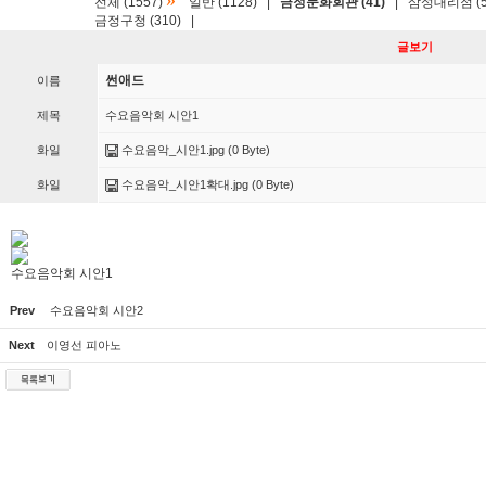
»
전체 (1557)
일반 (1128)
|
금정문화회관 (41)
|
삼성대리점 (5
금정구청 (310)
|
글보기
썬애드
이름
제목
수요음악회 시안1
화일
수요음악_시안1.jpg
(0 Byte)
화일
수요음악_시안1확대.jpg
(0 Byte)
수요음악회 시안1
Prev
수요음악회 시안2
Next
이영선 피아노