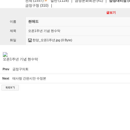
»
전체 (1557)
일반 (1128)
|
금정문화회관 (41)
|
삼성대리점 (5
금정구청 (310)
|
글보기
썬애드
이름
제목
오픈1주년 기념 현수막
화일
한양_오픈1주년.jpg
(0 Byte)
오픈1주년 기념 현수막
Prev
금정구의회
Next
태사랑 간판시안 수정본