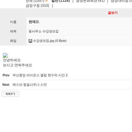
»
전체 (1557)
일반 (1128)
|
금정문화회관 (41)
|
삼성대리점 (5
금정구청 (310)
|
글보기
썬애드
이름
제목
동사무소 수강생모집
화일
수강생모집.jpg
(0 Byte)
안녕하세요
보시고 연락주세요
Prev
부산중앙 라이온스 클럽 현수막 시안 2
Next
베스파 찜질사우나 시안