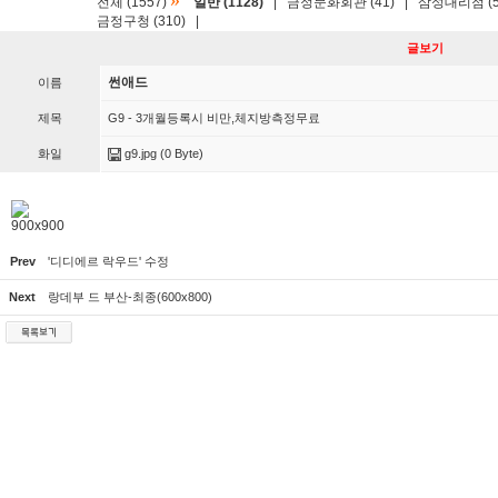
»
전체 (1557)
일반 (1128)
|
금정문화회관 (41)
|
삼성대리점 (5
금정구청 (310)
|
글보기
썬애드
이름
제목
G9 - 3개월등록시 비만,체지방측정무료
화일
g9.jpg
(0 Byte)
900x900
Prev
'디디에르 락우드' 수정
Next
랑데부 드 부산-최종(600x800)