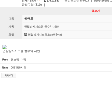
»
전체 (1557)
일반 (1128)
|
금정문화회관 (41)
|
삼성대리점 (5
금정구청 (310)
|
글보기
썬애드
이름
제목
면탈방지시스템 현수막 시안
화일
면탈방지시스템.jpg
(0 Byte)
면탈방지시스템 현수막 시안
Prev
퀸스젬_수정
Next
QG간판시안