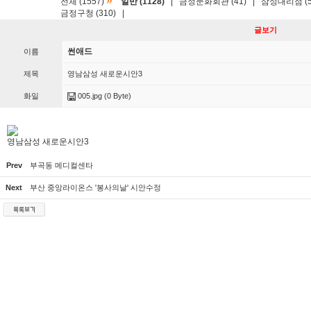
»
전체 (1557)
일반 (1128)
|
금정문화회관 (41)
|
삼성대리점 (5
금정구청 (310)
|
글보기
썬애드
이름
제목
영남삼성 새로운시안3
화일
005.jpg
(0 Byte)
영남삼성 새로운시안3
Prev
부곡동 메디컬센타
Next
부산 중앙라이온스 '봉사의날' 시안수정