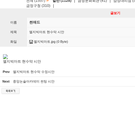
»
전체 (1557)
일반 (1128)
|
금정문화회관 (41)
|
삼성대리점 (5
금정구청 (310)
|
글보기
썬애드
이름
제목
엘지빅마트 현수막 시안
화일
엘지빅마트.jpg
(0 Byte)
엘지빅마트 현수막 시안
Prev
엘지빅마트 현수막 수정시안
Next
중앙논술아카데미 썬팅 시안