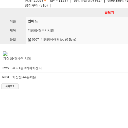
»
전체 (1557)
일반 (1128)
|
금정문화회관 (41)
|
삼성대리점 (5
금정구청 (310)
|
글보기
썬애드
이름
제목
기장점-현수막시안
화일
0607_기장점에어컨.jpg
(0 Byte)
기장점-현수막시안
Prev
부곡1동 3기자치센터
Next
기장점-A4용지용