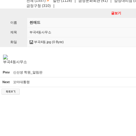
»
전체 (1557)
일반 (1128)
|
금정문화회관 (41)
|
삼성대리점 (5
금정구청 (310)
|
글보기
썬애드
이름
제목
부곡4동사무소
화일
부곡4동.jpg
(0 Byte)
부곡4동사무소
Prev
신선생 학원_알림판
Next
꼬마대통령