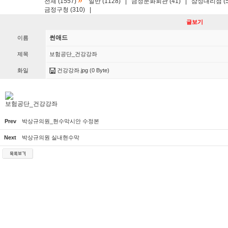
»
전체 (1557)
일반 (1128)
|
금정문화회관 (41)
|
삼성대리점 (5
금정구청 (310)
|
글보기
썬애드
이름
제목
보험공단_건강강좌
화일
건강강좌.jpg
(0 Byte)
보험공단_건강강좌
Prev
박상규의원_현수막시안 수정본
Next
박상규의원 실내현수막