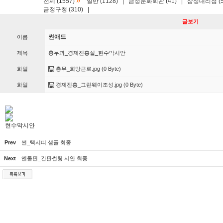
»
전체 (1557)
일반 (1128)
|
금정문화회관 (41)
|
삼성대리점 (5
금정구청 (310)
|
글보기
썬애드
이름
제목
총무과_경제진흥실_현수막시안
화일
총무_희망근로.jpg
(0 Byte)
화일
경제진흥_그린웨이조성.jpg
(0 Byte)
현수막시안
Prev
썬_택시띠 샘플 최종
Next
엔돌핀_간판썬팅 시안 최종