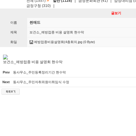
»
전체 (1557)
일반 (1128)
|
금정문화회관 (41)
|
삼성대리점 (5
금정구청 (310)
|
글보기
썬애드
이름
제목
보건소_예방접종 비용 설명회 현수막
화일
예방접종비용설명회(4층회의.jpg
(0 Byte)
보건소_예방접종 비용 설명회 현수막
Prev
동사무소_주민등록정리기간 현수막
Next
동사무소_주민자취위원이취임식 수정