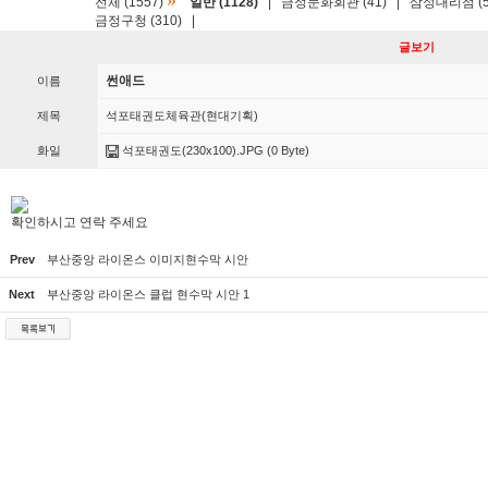
»
전체 (1557)
일반 (1128)
|
금정문화회관 (41)
|
삼성대리점 (5
금정구청 (310)
|
글보기
썬애드
이름
제목
석포태권도체육관(현대기획)
화일
석포태권도(230x100).JPG
(0 Byte)
확인하시고 연락 주세요
Prev
부산중앙 라이온스 이미지현수막 시안
Next
부산중앙 라이온스 클럽 현수막 시안 1