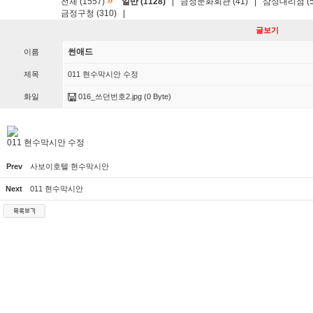
»
전체 (1557)
일반 (1128)
|
금정문화회관 (41)
|
삼성대리점 (5
금정구청 (310)
|
글보기
썬애드
이름
제목
011 현수막시안 수정
화일
016_쓰던번호2.jpg
(0 Byte)
011 현수막시안 수정
Prev
사보이호텔 현수막시안
Next
011 현수막시안