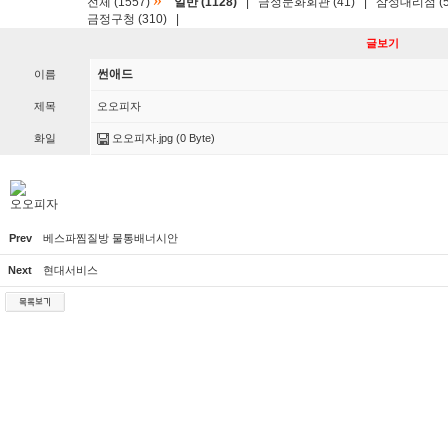
»
전체 (1557)
일반 (1128)
|
금정문화회관 (41)
|
삼성대리점 (5
금정구청 (310)
|
글보기
썬애드
이름
제목
오오피자
화일
오오피자.jpg
(0 Byte)
오오피자
Prev
베스파찜질방 물통배너시안
Next
현대서비스