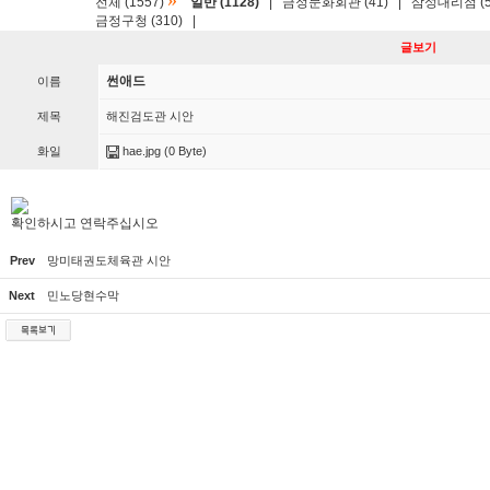
»
전체 (1557)
일반 (1128)
|
금정문화회관 (41)
|
삼성대리점 (5
금정구청 (310)
|
글보기
썬애드
이름
제목
해진검도관 시안
화일
hae.jpg
(0 Byte)
확인하시고 연락주십시오
Prev
망미태권도체육관 시안
Next
민노당현수막