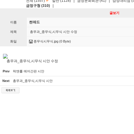
»
전체 (1557)
일반 (1128)
|
금정문화회관 (41)
|
삼성대리점 (5
금정구청 (310)
|
글보기
썬애드
이름
제목
총무과_종무식,시무식 시안 수정
화일
종무식시무식.jpg
(0 Byte)
총무과_종무식,시무식 시안 수정
Prev
락앤롤 에어간판 시안
Next
총무과_종무식,시무식 시안