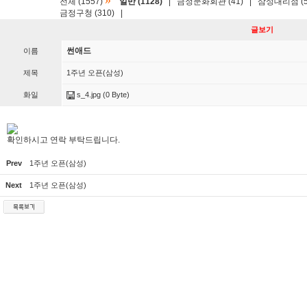
»
전체 (1557)
일반 (1128)
|
금정문화회관 (41)
|
삼성대리점 (5
금정구청 (310)
|
글보기
썬애드
이름
제목
1주년 오픈(삼성)
화일
s_4.jpg
(0 Byte)
확인하시고 연락 부탁드립니다.
Prev
1주년 오픈(삼성)
Next
1주년 오픈(삼성)