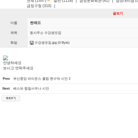
»
전체 (1557)
일반 (1128)
|
금정문화회관 (41)
|
삼성대리점 (5
금정구청 (310)
|
글보기
썬애드
이름
제목
동사무소 수강생모집
화일
수강생모집.jpg
(0 Byte)
안녕하세요
보시고 연락주세요
Prev
부산중앙 라이온스 클럽 현수막 시안 2
Next
베스파 찜질사우나 시안