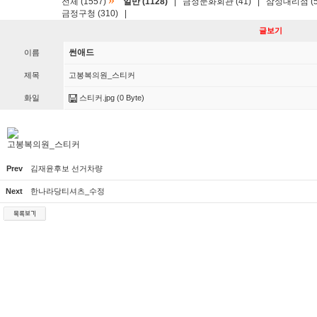
»
전체 (1557)
일반 (1128)
|
금정문화회관 (41)
|
삼성대리점 (5
금정구청 (310)
|
글보기
썬애드
이름
제목
고봉복의원_스티커
화일
스티커.jpg
(0 Byte)
고봉복의원_스티커
Prev
김재윤후보 선거차량
Next
한나라당티셔츠_수정