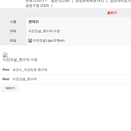
»
전체 (1557)
일반 (1128)
|
금정문화회관 (41)
|
삼성대리점 (5
금정구청 (310)
|
글보기
썬애드
이름
제목
이진건설_현수막 수정
화일
이진건설1.jpg
(0 Byte)
이진건설_현수막 수정
Prev
보건소_야간진료 현수막
Next
이진건설_현수막