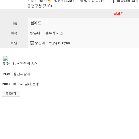
»
전체 (1557)
일반 (1128)
|
금정문화회관 (41)
|
삼성대리점 (5
금정구청 (310)
|
글보기
썬애드
이름
제목
밝은나라-현수막 시안
화일
부산레포츠.jpg
(0 Byte)
밝은나라-현수막 시안
Prev
풍선과함께
Next
베스파 임대 분양