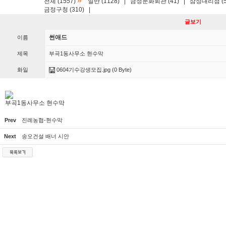
»
전체 (1557)
일반 (1128)
|
금정문화회관 (41)
|
삼성대리점 (5
금정구청 (310)
|
글보기
썬애드
이름
제목
부곡1동사무소 현수막
화일
0604기수강생모집.jpg
(0 Byte)
부곡1동사무소 현수막
Prev
진례농협-현수막
Next
송오건설 배너 시안