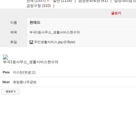
»
전체 (1557)
일반 (1128)
|
금정문화회관 (41)
|
삼성대리점 (5
금정구청 (310)
|
글보기
썬애드
이름
제목
부곡1동사무소_생활서비스현수막
화일
주민생활서비스.jpg
(0 Byte)
부곡1동사무소_생활서비스현수막
Prev
이스턴(썬광고)
Next
화림통나무공방