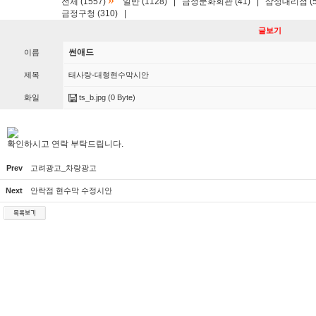
»
전체 (1557)
일반 (1128)
|
금정문화회관 (41)
|
삼성대리점 (5
금정구청 (310)
|
글보기
썬애드
이름
제목
태사랑-대형현수막시안
화일
ts_b.jpg
(0 Byte)
확인하시고 연락 부탁드립니다.
Prev
고려광고_차랑광고
Next
안락점 현수막 수정시안