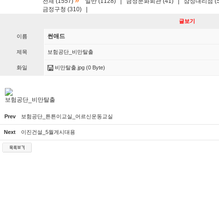
»
전체 (1557)
일반 (1128)
|
금정문화회관 (41)
|
삼성대리점 (5
금정구청 (310)
|
글보기
썬애드
이름
제목
보험공단_비만탈출
화일
비만탈출.jpg
(0 Byte)
보험공단_비만탈출
Prev
보험공단_튼튼이교실_어르신운동교실
Next
이진건설_5월게시대용