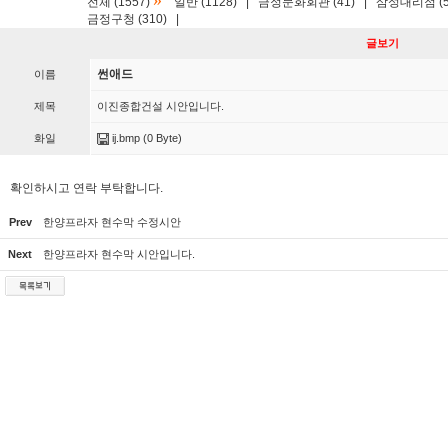
»
전체 (1557)
일반 (1128)
|
금정문화회관 (41)
|
삼성대리점 (5
금정구청 (310)
|
글보기
썬애드
이름
제목
이진종합건설 시안입니다.
화일
ij.bmp
(0 Byte)
확인하시고 연락 부탁합니다.
Prev
한양프라자 현수막 수정시안
Next
한양프라자 현수막 시안입니다.