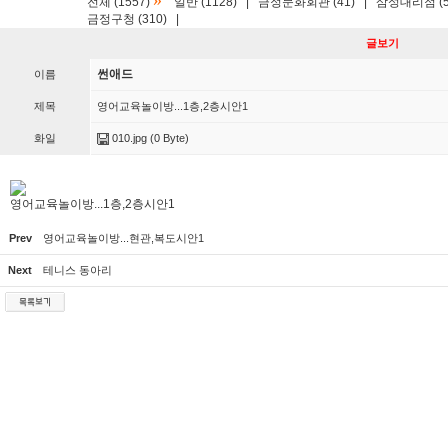
»
전체 (1557)
일반 (1128)
|
금정문화회관 (41)
|
삼성대리점 (5
금정구청 (310)
|
글보기
썬애드
이름
제목
영어교육놀이방...1층,2층시안1
화일
010.jpg
(0 Byte)
영어교육놀이방...1층,2층시안1
Prev
영어교육놀이방...현관,복도시안1
Next
테니스 동아리