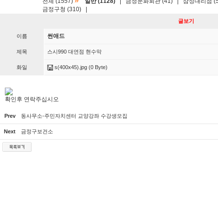
»
전체 (1557)
일반 (1128)
|
금정문화회관 (41)
|
삼성대리점 (5
금정구청 (310)
|
글보기
썬애드
이름
제목
스시990 대연점 현수막
화일
s(400x45).jpg
(0 Byte)
확인후 연락주십시오
Prev
동사무소-주민자치센터 교양강좌 수강생모집
Next
금정구보건소