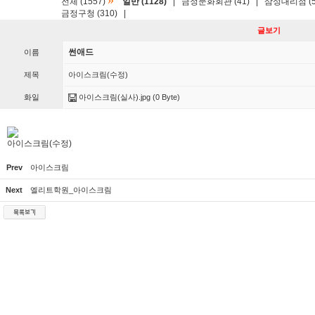
»
전체 (1557)
일반 (1128)
|
금정문화회관 (41)
|
삼성대리점 (5
금정구청 (310)
|
글보기
썬애드
이름
제목
아이스크림(수정)
화일
아이스크림(실사).jpg
(0 Byte)
아이스크림(수정)
Prev
아이스크림
Next
엘리트학원_아이스크림