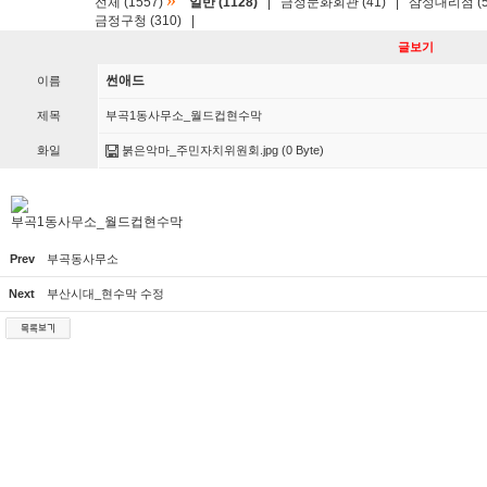
»
전체 (1557)
일반 (1128)
|
금정문화회관 (41)
|
삼성대리점 (5
금정구청 (310)
|
글보기
썬애드
이름
제목
부곡1동사무소_월드컵현수막
화일
붉은악마_주민자치위원회.jpg
(0 Byte)
부곡1동사무소_월드컵현수막
Prev
부곡동사무소
Next
부산시대_현수막 수정