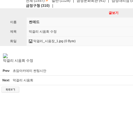
»
전체 (1557)
일반 (1128)
|
금정문화회관 (41)
|
삼성대리점 (5
금정구청 (310)
|
글보기
썬애드
이름
제목
막걸리 시음회 수정
화일
막걸리_시음장_1.jpg
(0 Byte)
막걸리 시음회 수정
Prev
초암아카데미 썬팅시안
Next
막걸리 시음회