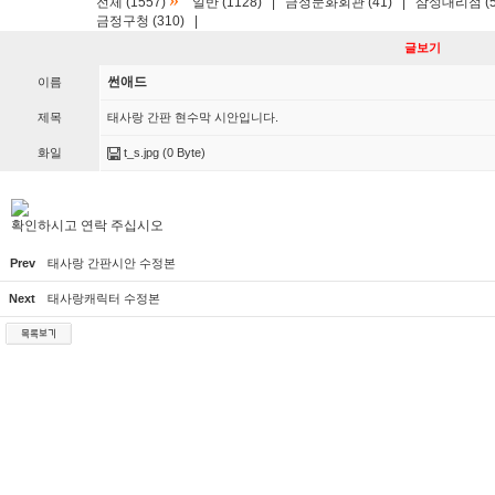
»
전체 (1557)
일반 (1128)
|
금정문화회관 (41)
|
삼성대리점 (5
금정구청 (310)
|
글보기
썬애드
이름
제목
태사랑 간판 현수막 시안입니다.
화일
t_s.jpg
(0 Byte)
확인하시고 연락 주십시오
Prev
태사랑 간판시안 수정본
Next
태사랑캐릭터 수정본