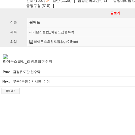
»
전체 (1557)
일반 (1128)
|
금정문화회관 (41)
|
삼성대리점 (5
금정구청 (310)
|
글보기
썬애드
이름
제목
라이온스클럽_회원모집현수막
화일
라이온스회원모집.jpg
(0 Byte)
라이온스클럽_회원모집현수막
Prev
금정유도관 현수막
Next
부곡4동현수막시안_수정