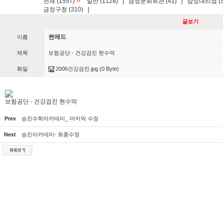
»
전체 (1557)
일반 (1128)
|
금정문화회관 (41)
|
삼성대리점 (5
금정구청 (310)
|
글보기
썬애드
이름
제목
보험공단 - 건강검진 현수막
화일
2006건강검진.jpg
(0 Byte)
보험공단 - 건강검진 현수막
Prev
승진수학아카데미_ 마지막 수정
Next
승진아카데미- 최종수정